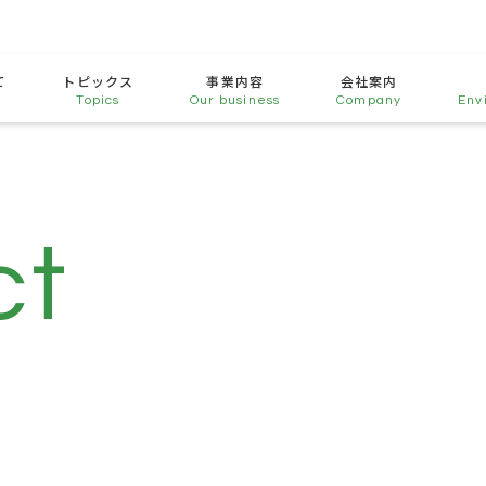
て
トピックス
事業内容
会社案内
Chemicals Division
Topics
Our business
Company
Env
Message
Plastics & Packaging Division
Top interview
Advanced Materials Division
Company profile
Auton Division
ct
Building Materials Division