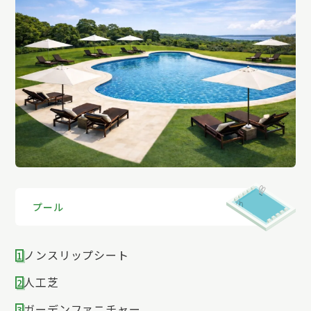
1
2
3
プール
ノンスリップシート
1
人工芝
2
ガーデンファニチャー
3