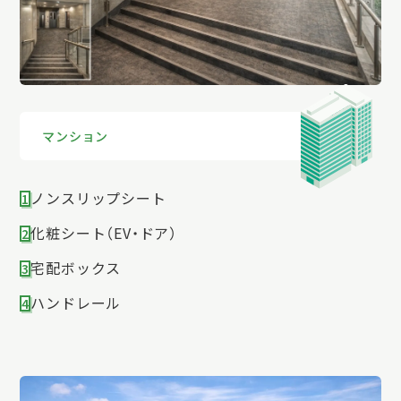
1
2
3
4
マンション
ノンスリップシート
1
化粧シート（EV・ドア）
2
宅配ボックス
3
ハンドレール
4